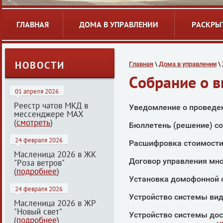
ГЛАВНАЯ
ДОМА В УПРАВЛЕНИИ
РАСКРЫ
НОВОСТИ
Главная
 \ 
Дома в управлении
 \ 
Собрание о 
01 апреля 2026
Реестр чатов МКД в
Уведомление о проведен
мессенджере МАХ
(
смотреть
)
Бюллетень (решение) со
24 февраля 2026
Расшифровка стоимости 
Масленица 2026 в ЖК
Договор управления мно
"Роза ветров"
(
подробнее
)
Установка домофонной 
24 февраля 2026
Устройство системы ви
Масленица 2026 в ЖР
"Новый свет"
Устройство системы дос
(
подробнее
)